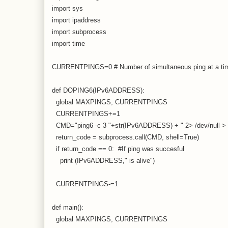
import sys
import ipaddress
import subprocess
import time
CURRENTPINGS=0 # Number of simultaneous ping at a ti
def DOPING6(IPv6ADDRESS):
global MAXPINGS, CURRENTPINGS
CURRENTPINGS+=1
CMD="ping6 -c 3 "+str(IPv6ADDRESS) + " 2> /dev/null > /
return_code = subprocess.call(CMD, shell=True)
if return_code == 0: #If ping was succesful
print (IPv6ADDRESS," is alive")
CURRENTPINGS-=1
def main():
global MAXPINGS, CURRENTPINGS