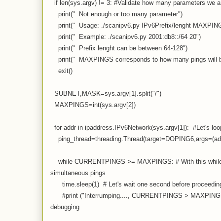
if len(sys.argv) != 3: #Validate how many parameters we a
print(" Not enough or too many parameter")
print(" Usage: ./scanipv6.py IPv6Prefix/lenght MAXPIN
print(" Example: ./scanipv6.py 2001:db8::/64 20")
print(" Prefix lenght can be between 64-128")
print(" MAXPINGS corresponds to how many pings will be
exit()
SUBNET,MASK=sys.argv[1].split("/")
MAXPINGS=int(sys.argv[2])
for addr in ipaddress.IPv6Network(sys.argv[1]): #Let's loo
ping_thread=threading.Thread(target=DOPING6,args=(add
while CURRENTPINGS >= MAXPINGS: # With this while w
simultaneous pings
time.sleep(1) # Let's wait one second before proceedin
#print ("Interrumping...., CURRENTPINGS > MAXPINGS")
debugging