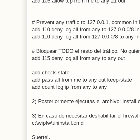
add 105 allow tcp from me to any 21 out
# Prevent any traffic to 127.0.0.1, common in 
add 110 deny log all from any to 127.0.0.0/8 in
add 110 deny log all from 127.0.0.0/8 to any in
# Bloquear TODO el resto del tráfico. No qui
add 115 deny log all from any to any out
add check-state
add pass all from me to any out keep-state
add count log ip from any to any
2) Posteriormente ejecutas el archivo: install
3) En caso de necesitar deshabilitar el firewal
c:\wipfw\uninstall.cmd
Suerte!.