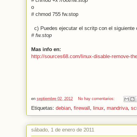
# chmod +x /root/fw.stop
o
# chmod 755 fw.stop
c) Puedes ejecutar el scritp con el siguient
# fw.stop
Mas info en:
http://sources68.com/linux-disable-remove-the
en
septiembre 02, 2012
No hay comentarios:
Etiquetas:
debian
,
firewall
,
linux
,
mandriva
,
sc
sábado, 1 de enero de 2011