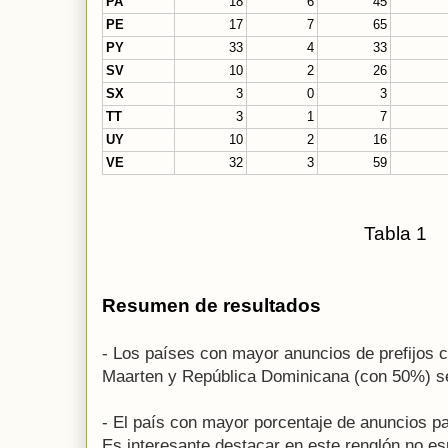
PA
18
6
45
PE
17
7
65
PY
33
4
33
SV
10
2
26
SX
3
0
3
TT
3
1
7
UY
10
2
16
VE
32
3
59
Tabla 1
Resumen de resultados
- Los países con mayor anuncios de prefijos 
Maarten y República Dominicana (con 50%) se
- El país con mayor porcentaje de anuncios p
Es interesante destacar en este renglón no 