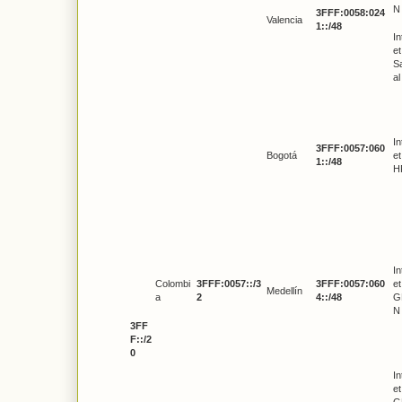
N
3FFF:0058:024
Valencia
1::/48
In
et
Sa
al
In
3FFF:0057:060
Bogotá
et
1::/48
H
In
Colombi
3FFF:0057::/3
3FFF:0057:060
et
Medellín
a
2
4::/48
G
N
3FF
F::/2
0
In
et
G