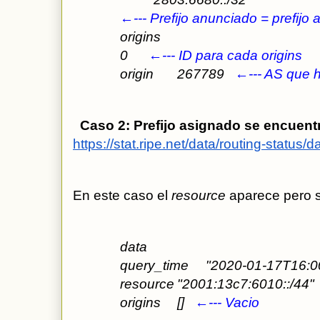
←--- Prefijo anunciado = prefij
origins
0
←--- ID para cada origins
origin
267789   
←--- AS que h
  Caso 2: Prefijo asignado se encuen
https://stat.ripe.net/data/routing-statu
En este caso el 
resource
 aparece pero s
data
query_time
"2020-01-17T16:0
resource
"2001:13c7:6010::/44"
origins
[]   
←--- Vacio