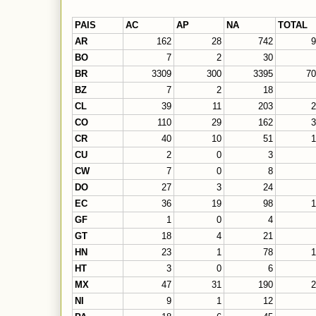
PAIS
AC
AP
NA
TOTAL
AR
162
28
742
BO
7
2
30
BR
3309
300
3395
7
BZ
7
2
18
CL
39
11
203
CO
110
29
162
CR
40
10
51
CU
2
0
3
CW
7
0
8
DO
27
3
24
EC
36
19
98
GF
1
0
4
GT
18
4
21
HN
23
1
78
HT
3
0
6
MX
47
31
190
NI
9
1
12