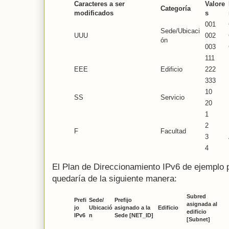
Caracteres a ser
Valore
Categoría
modificados
s
001
Sede/Ubicaci
UUU
002
ón
003
111
EEE
Edificio
222
333
10
SS
Servicio
20
1
2
F
Facultad
3
4
El Plan de Direccionamiento IPv6 de ejemplo 
quedaría de la siguiente manera:
Subred
Prefi
Sede/
Prefijo
asignada al
jo
Ubicació
asignado a la
Edificio
edificio
IPv6
n
Sede [NET_ID]
[Subnet]