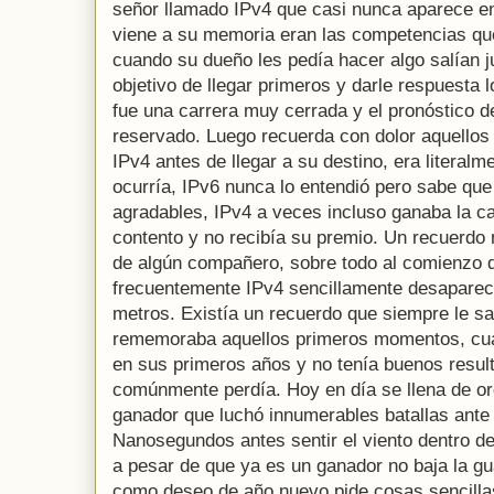
señor llamado IPv4 que casi nunca aparece en
viene a su memoria eran las competencias que
cuando su dueño les pedía hacer algo salían j
objetivo de llegar primeros y darle respuesta 
fue una carrera muy cerrada y el pronóstico d
reservado. Luego recuerda con dolor aquellos
IPv4 antes de llegar a su destino, era literal
ocurría, IPv6 nunca lo entendió pero sabe qu
agradables, IPv4 a veces incluso ganaba la c
contento y no recibía su premio. Un recuerdo n
de algún compañero, sobre todo al comienzo 
frecuentemente IPv4 sencillamente desaparec
metros. Existía un recuerdo que siempre le s
rememoraba aquellos primeros momentos, cu
en sus primeros años y no tenía buenos resul
comúnmente perdía. Hoy en día se llena de o
ganador que luchó innumerables batallas ante 
Nanosegundos antes sentir el viento dentro de
a pesar de que ya es un ganador no baja la gua
como deseo de año nuevo pide cosas sencillas