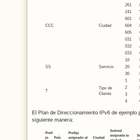
261
241
601
CCC
Ciudad
604
605
031
032
033
10
SS
Servicio
20
30
1
2
Tipo de
T
Cliente
3
4
El Plan de Direccionamiento IPv6 de ejemplo 
siguiente manera:
Subred
Prefi
Prefijo
asignada la
S
jo
País
asignado al
Ciudad
ciudad
io