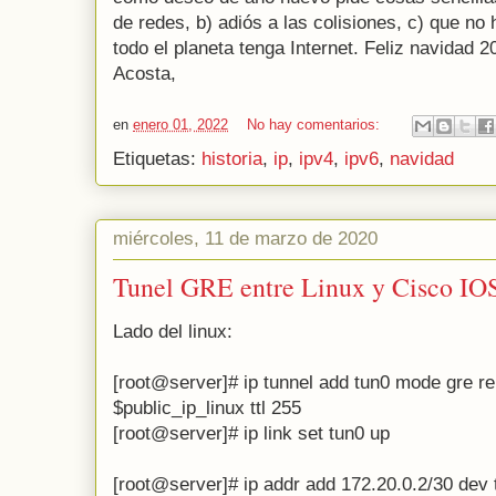
de redes, b) adiós a las colisiones, c) que no
todo el planeta tenga Internet. Feliz navidad 2
Acosta,
en
enero 01, 2022
No hay comentarios:
Etiquetas:
historia
,
ip
,
ipv4
,
ipv6
,
navidad
miércoles, 11 de marzo de 2020
Tunel GRE entre Linux y Cisco IO
Lado del linux:
[root@server]#
ip tunnel add tun0 mode gre 
$public_ip_linux
ttl 255
[root@server]#
ip link set tun0 up
[root@server
]# ip addr add 172.20.0.2/30 dev