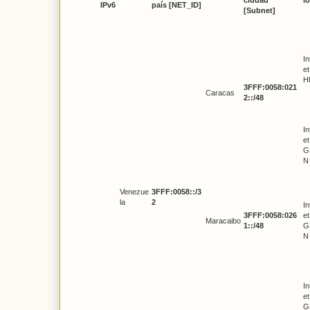
IPv6
país [NET_ID]
[Subnet]
In
et
H
3FFF:0058:021
Caracas
2::/48
In
et
G
N
Venezue
3FFF:0058::/3
la
2
In
3FFF:0058:026
et
Maracaibo
1::/48
G
N
In
et
G