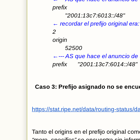
prefix
"2001:13c7:6013::/48"  
← recordar el prefijo original era:
2
origin
52500  
←--- AS que hace el anuncio de u
prefix
"2001:13c7:6014::/48"
  Caso 3: Prefijo asignado no se enc
https://stat.ripe.net/data/routing-statu
Tanto el origins en el prefijo original co
“more_specifics” 
se encuentra sin infor