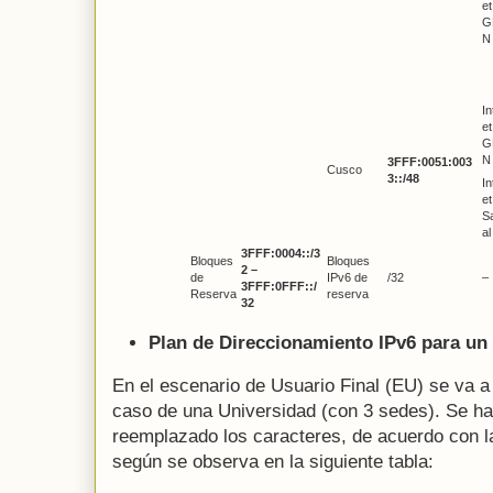
et
G
N
In
et
G
N
3FFF:0051:003
Cusco
3::/48
In
et
Sa
al
3FFF:0004::/3
Bloques
Bloques
2 –
de
IPv6 de
/32
–
3FFF:0FFF::/
Reserva
reserva
32
Plan de Direccionamiento IPv6 para un 
En el escenario de Usuario Final (EU) se va a 
caso de una Universidad (con 3 sedes). Se ha
reemplazado los caracteres, de acuerdo con l
según se observa en la siguiente tabla: