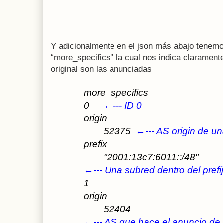
Y adicionalmente en el json más abajo tenem
“more_specifics” la cual nos indica claramente
original son las anunciadas
more_specifics
0
←--- ID 0
origin
52375  
←--- AS origin de una
prefix
"2001:13c7:6011::/48" 
←--- Una subred dentro del prefij
1
origin
52404  
←--- AS que hace el anuncio de u