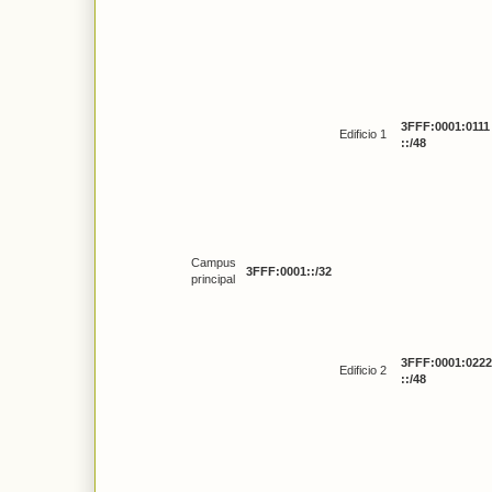
3FFF:0001:0111
Edificio 1
::/48
Campus
3FFF:0001::/32
principal
3FFF:0001:0222
Edificio 2
::/48