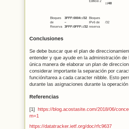
Edificio 2
::/48
Bloques
3FFF:0004::/32
Bloques
de
–
IPv6 de
/32
Reserva
3FFF:0FFF::/32
reserva
Conclusiones
Se debe buscar que el plan de direccionamient
entender y que ayude en la administración de l
única manera de elaborar un plan de direccio
considerar importante la separación por carac
función/tarea a cada caracter nibble. Esto pe
durante las asignaciones durante la operación 
Referencias
[1]
https://blog.acostasite.com/2018/06/conc
m=1
https://datatracker.ietf.org/doc/rfc9637