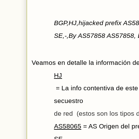
BGP,HJ,hijacked prefix AS
SE,-,By AS57858 AS57858, E
Veamos en detalle la información de
HJ
 = La info contentiva de est
secuestro 
de red  (estos son los tipos
AS58065
 = AS Origen del pre
SE