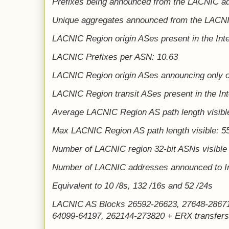
Prefixes being announced from the LACNIC a
Unique aggregates announced from the LACNI
LACNIC Region origin ASes present in the Int
LACNIC Prefixes per ASN: 10.63
LACNIC Region origin ASes announcing only o
LACNIC Region transit ASes present in the In
Average LACNIC Region AS path length visible
Max LACNIC Region AS path length visible: 5
Number of LACNIC region 32-bit ASNs visible 
Number of LACNIC addresses announced to In
Equivalent to 10 /8s, 132 /16s and 52 /24s
LACNIC AS Blocks 26592-26623, 27648-28671
64099-64197, 262144-273820 + ERX transfers