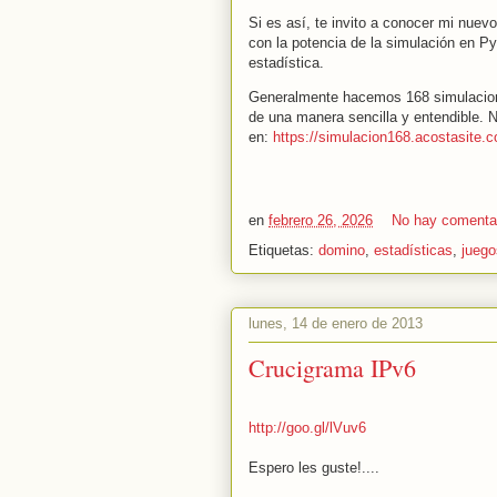
Si es así, te invito a conocer mi nuev
con la potencia de la simulación en P
estadística.
Generalmente hacemos 168 simulacione
de una manera sencilla y entendible. 
en:
https://simulacion168.acostasite.
en
febrero 26, 2026
No hay comenta
Etiquetas:
domino
,
estadísticas
,
juego
lunes, 14 de enero de 2013
Crucigrama IPv6
http://goo.gl/lVuv6
Espero les guste!....