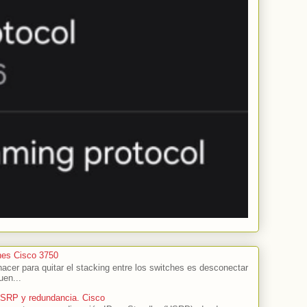
hes Cisco 3750
cer para quitar el stacking entre los switches es desconectar
uen...
HSRP y redundancia. Cisco