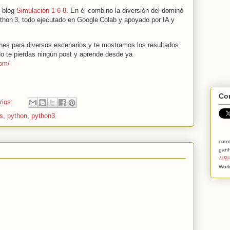
o blog
Simulación 1‑6‑8
. En él combino la diversión del dominó
ython 3, todo ejecutado en Google Colab y apoyado por IA y
s para diversos escenarios y te mostramos los resultados
No te pierdas ningún post y aprende desde ya
com/
Com
rios:
s
,
python
,
python3
com
ganh
서민
Worl