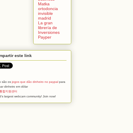
Matka
ortodoncia
invisible
madrid
La gran
librería de
Inversiones
Payper
partir este link
o são os
jogos que dão dinheiro no paypal
para
ar dinheiro em dólar
통합지원센터
d's largest webcam community! Join now!