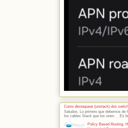
Como destaquear (unstack) dos switc
Saludos, Lo primero que debemos de ha
los cables Stack que los unen.... Es b
Policy Based Routing, 