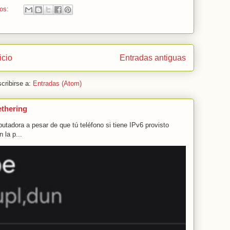
ios:
icio
Entradas antiguas
cribirse a:
Entradas (Atom)
ethering
tadora a pesar de que tú teléfono si tiene IPv6 provisto
 la p...