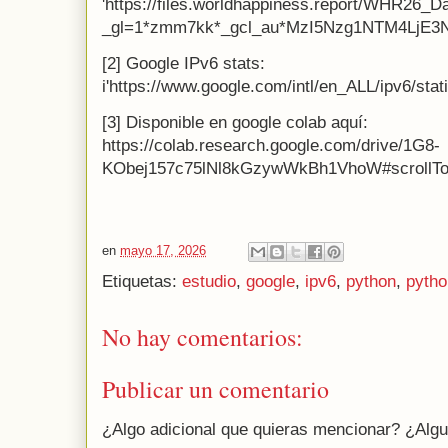
'https://files.worldhappiness.report/WHR26_D
_gl=1*zmm7kk*_gcl_au*MzI5Nzg1NTM4LjE3
[2] Google IPv6 stats:
i'https://www.google.com/intl/en_ALL/ipv6/stat
[3] Disponible en google colab aquí:
https://colab.research.google.com/drive/1G8-
KObej157c75lNl8kGzywWkBh1VhoW#scrollT
en
mayo 17, 2026
Etiquetas:
estudio
,
google
,
ipv6
,
python
,
pyth
No hay comentarios:
Publicar un comentario
¿Algo adicional que quieras mencionar? ¿Algu