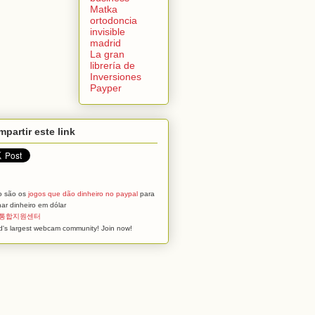
Matka
ortodoncia
invisible
madrid
La gran
librería de
Inversiones
Payper
partir este link
o são os
jogos que dão dinheiro no paypal
para
ar dinheiro em dólar
통합지원센터
d's largest webcam community! Join now!