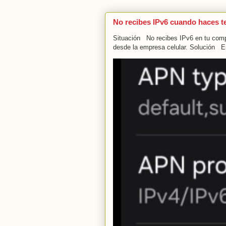
No recibes IPv6 cuando haces t
Situación No recibes IPv6 en tu compu
desde la empresa celular. Solución En