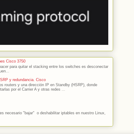
hes Cisco 3750
cer para quitar el stacking entre los switches es desconectar
uen...
HSRP y redundancia. Cisco
s routers y una dirección IP en Standby (HSRP), donde
tarlas por el Carrier A y otras redes ...
 necesario "bajar" o deshabilitar iptables en nuestro Linux,