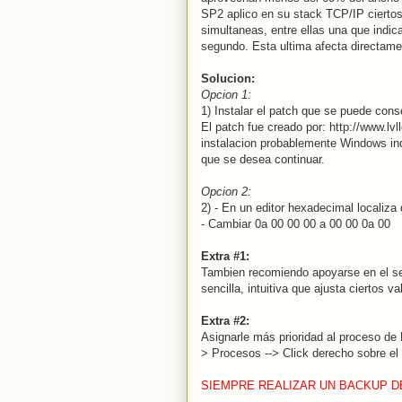
SP2 aplico en su stack TCP/IP ciertos
simultaneas, entre ellas una que indic
segundo. Esta ultima afecta directame
Solucion:
Opcion 1:
1) Instalar el patch que se puede cons
El patch fue creado por: http://www.lv
instalacion probablemente Windows ind
que se desea continuar.
Opcion 2:
2) - En un editor hexadecimal localiza 
- Cambiar 0a 00 00 00 a 00 00 0a 00
Extra #1:
Tambien recomiendo apoyarse en el s
sencilla, intuitiva que ajusta ciertos v
Extra #2:
Asignarle más prioridad al proceso de 
> Procesos --> Click derecho sobre el 
SIEMPRE REALIZAR UN BACKUP D