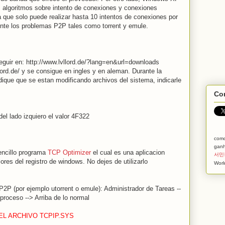
 algoritmos sobre intento de conexiones y conexiones
a que solo puede realizar hasta 10 intentos de conexiones por
nte los problemas P2P tales como torrent y emule.
eguir en: http://www.lvllord.de/?lang=en&url=downloads
llord.de/ y se consigue en ingles y en aleman. Durante la
ique que se estan modificando archivos del sistema, indicarle
Com
del lado izquiero el valor 4F322
com
ganh
encillo programa
TCP Optimizer
el cual es una aplicacion
서민
alores del registro de windows. No dejes de utilizarlo
Worl
P2P (por ejemplo utorrent o emule): Administrador de Tareas --
proceso --> Arriba de lo normal
EL ARCHIVO TCPIP.SYS