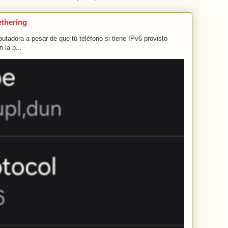
ethering
tadora a pesar de que tú teléfono si tiene IPv6 provisto
 la p...