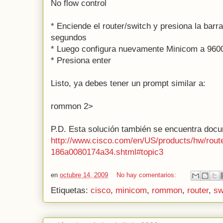
No flow control
* Enciende el router/switch y presiona la barr
segundos
* Luego configura nuevamente Minicom a 9600
* Presiona enter
Listo, ya debes tener un prompt similar a:
rommon 2>
P.D. Esta solución también se encuentra doc
http://www.cisco.com/en/US/products/hw/rout
186a0080174a34.shtml#topic3
en
octubre 14, 2009
No hay comentarios:
Etiquetas:
cisco
,
minicom
,
rommon
,
router
,
sw