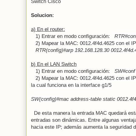
Switch Cisco
Solucion:
a) En el router:
1) Entrar en modo configuración:
RTR#conf
2) Mapear la MAC:
0012.4f4d.4625 con el I
RTR(config)#
arp 192.168.128.30 0012.4f4d.
b) En el LAN Switch
1) Entrar en modo configuración:
SW#conf
2) Mapear la MAC:
0012.4f4d.4625 con el I
la cual funciona en la interface g1/5
SW(config)#
mac address-table static 0012.4f4
De esta manera la entrada MAC quedará estát
entradas son dinámicas. Entre algunas ventaja
hacia este IP; además aumenta la seguridad 