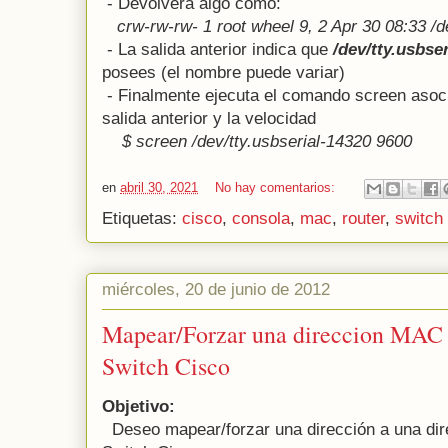
- Devolverá algo como:
crw-rw-rw- 1 root wheel 9, 2 Apr 30 08:33 /d
- La salida anterior indica que
/dev/tty.usbse
posees (el nombre puede variar)
- Finalmente ejecuta el comando screen asoci
salida anterior y la velocidad
$ screen /dev/tty.usbserial-14320 9600
en
abril 30, 2021
No hay comentarios:
Etiquetas:
cisco
,
consola
,
mac
,
router
,
switch
miércoles, 20 de junio de 2012
Mapear/Forzar una direccion MAC a
Switch Cisco
Objetivo:
Deseo mapear/forzar una dirección a una dir