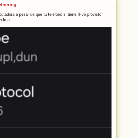
ethering
tadora a pesar de que tú teléfono si tiene IPv6 provisto
 la p...