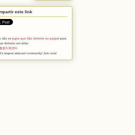
partir este link
o são os
jogos que dão dinheiro no paypal
para
ar dinheiro em dólar
통합지원센터
d's largest webcam community! Join now!