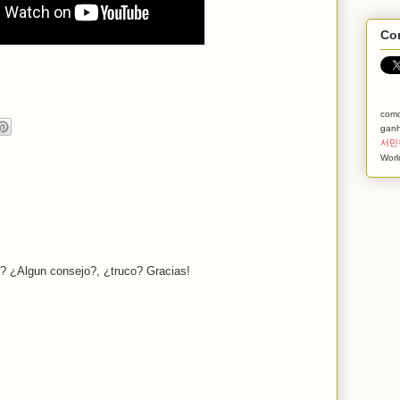
Com
com
ganh
서민
Worl
r? ¿Algun consejo?, ¿truco? Gracias!