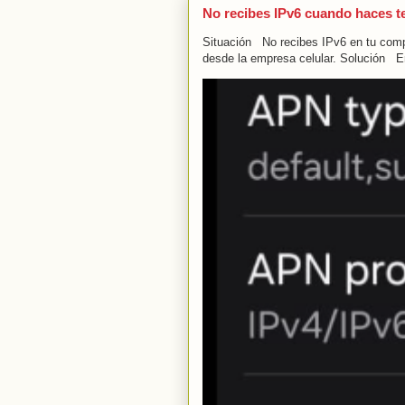
No recibes IPv6 cuando haces t
Situación No recibes IPv6 en tu compu
desde la empresa celular. Solución En