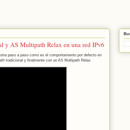
Bus
al y AS Multipath Relax en una red IPv6
estra paso a paso como es el comportamiento por defecto en
th tradicional y finalmente con un AS Multipath Relax.