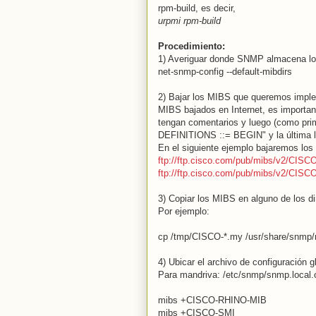
rpm-build, es decir,
urpmi rpm-build
Procedimiento:
1) Averiguar donde SNMP almacena lo
net-snmp-config --default-mibdirs
2) Bajar los MIBS que queremos imple
MIBS bajados en Internet, es important
tengan comentarios y luego (como pri
DEFINITIONS ::= BEGIN" y la última l
En el siguiente ejemplo bajaremos los
ftp://ftp.cisco.com/pub/mibs/v2/CI
ftp://ftp.cisco.com/pub/mibs/v2/CIS
3) Copiar los MIBS en alguno de los dir
Por ejemplo:
cp /tmp/CISCO-*.my /usr/share/snmp
4) Ubicar el archivo de configuración 
Para mandriva: /etc/snmp/snmp.local.con
mibs +CISCO-RHINO-MIB
mibs +CISCO-SMI