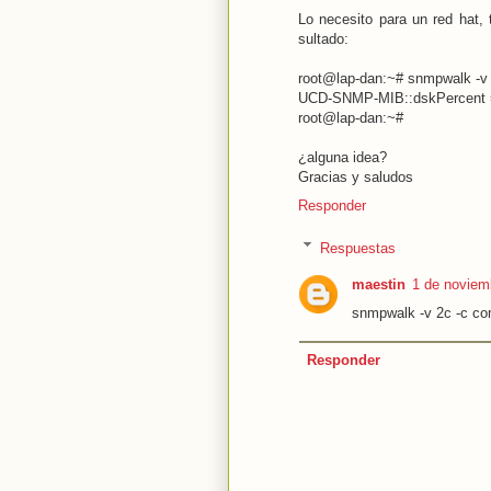
Lo necesito para un red hat,
sultado:
root@lap-dan:~# snmpwalk -v 1 
UCD-SNMP-MIB::dskPercent = N
root@lap-dan:~#
¿alguna idea?
Gracias y saludos
Responder
Respuestas
maestin
1 de noviem
snmpwalk -v 2c -c co
Responder