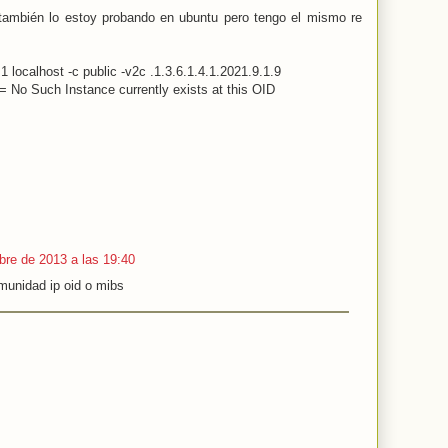
 también lo estoy probando en ubuntu pero tengo el mismo re
localhost -c public -v2c .1.3.6.1.4.1.2021.9.1.9
o Such Instance currently exists at this OID
bre de 2013 a las 19:40
munidad ip oid o mibs