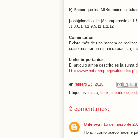
5) Probar que los MIBs recien instalad
[root@localhost ~]# snmptranslate -
.1.3.6.1.4.1.9.5.11.1.1.12
Comentarios
:
Existe más de una manera de realizar 
quise mostrar una manera práctica, ráp
Links importantes:
El articulo arriba descrito es la suma 
http://www.net-snmp.org/wiki/index.
en
febrero 23, 2010
Etiquetas:
cisco
,
linux
,
monitoreo
,
red
2 comentarios:
Unknown
15 de marzo de 201
Hola, ¿como puedo hacerle pa