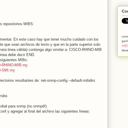
Com
s repositorios MIBS:
com
mentar. En este caso hay que tener mucho cuidado con los
ganh
e que sean archivos de texto y que en la parte superior solo
서민
mera linea válida) contenga algo similar a: CISCO-RHINO-MIB
Worl
inea debe decir END.
 siguientes MIBs:
SCO-RHINO-MIB.my
CO-SMI.my
ectorios resultantes de: net-snmp-config --default-mibdirs
/mibs
global para snmp (no snmpd!)
f y agregar al final del archivo las siguientes lineas: