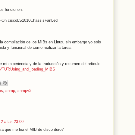
os funcionen:
IR -On ciscoLS1010ChassisFanLed
la compilación de los MIBs en Linux, sin embargo yo solo
ida y funcional de como realizar la tarea.
de mi experiencia y de la traducción y resumen del articulo:
php/TUT:Using_and_loading_MIBS
es
,
snmp
,
snmpv3
2 a las 23:00
ra que me lea el MIB de disco duro?