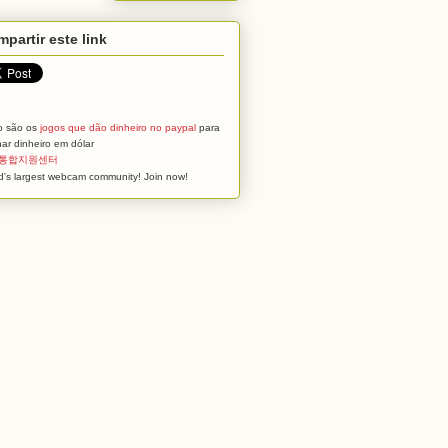
partir este link
o são os
jogos que dão dinheiro no paypal
para
ar dinheiro em dólar
통합지원센터
d's largest webcam community! Join now!