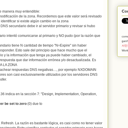
Com
e manera muy entendible:
odificación de la zona. Recordemos que este valor será revisado
dentificar si existe algún cambio en la zona
NS secundario debe ir al servidor primario y revisar si hubo
rio intentó comunicarse al primario y NO pudo (por la razón que
com
ganh
dario tiene N cantidad de tiempo "N=Expire" sin haber
서민
responder. Esto sale del principio que hace mucho que el
Worl
rio y la información que tenga ya puede haber cambiado, el
respuesta que dar información errónea y/o desactualizada. Es
 A LA ZONA
cachear respuestas DNS negativas...., por ejemplo NXDOMAIN
lores son casi exclusivamente utilizados por los servidores DNS
sfer.
36 indica en la sección 7: "Design, Implementation, Operation,
r be set to zero
(0) due to
 Refresh. La razón es bastante lógica, es casi como no tener valor
cionalmente Retry significa contactar el servidor primario para hacer