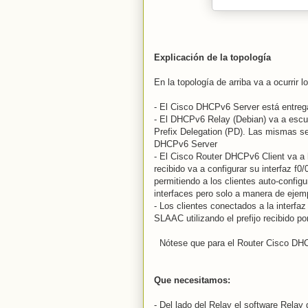
Explicación de la topología
En la topología de arriba va a ocurrir lo
- El Cisco DHCPv6 Server está entrega
- El DHCPv6 Relay (Debian) va a escuc
Prefix Delegation (PD). Las mismas ser
DHCPv6 Server
- El Cisco Router DHCPv6 Client va a h
recibido va a configurar su interfaz f0
permitiendo a los clientes auto-config
interfaces pero solo a manera de ejem
- Los clientes conectados a la interfa
SLAAC utilizando el prefijo recibido p
Nótese que para el Router Cisco DHC
Que necesitamos:
- Del lado del Relay el software Relay