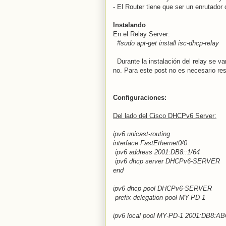
- El Router tiene que ser un enrutado
Instalando
En el Relay Server:
#sudo apt-get install isc-dhcp-relay
Durante la instalación del relay se va
no. Para este post no es necesario re
Configuraciones:
Del lado del Cisco DHCPv6 Server:
ipv6 unicast-routing
interface FastEthernet0/0
ipv6 address 2001:DB8::1/64
ipv6 dhcp server DHCPv6-SERVER
end
ipv6 dhcp pool DHCPv6-SERVER
prefix-delegation pool MY-PD-1
ipv6 local pool MY-PD-1 2001:DB8:AB