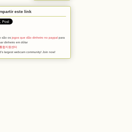
partir este link
o são os
jogos que dão dinheiro no paypal
para
ar dinheiro em dólar
통합지원센터
d's largest webcam community! Join now!