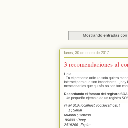
Mostrando entradas con 
lunes, 30 de enero de 2017
3 recomendaciones al co
Hola,
En el presente artículo solo quiero menc
Internet pero que son importantes..., ha
mencionar los que quizás no son tan con
Recordando el fomato del registro SOA
Un pequeño ejemplo de un registro SOA s
@
IN
SOA
localhost. root.localhost. (
1
; Serial
604800
; Refresh
86400
; Retry
2419200
; Expire