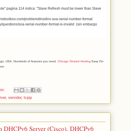
de" pagina 114 indica: "Slave Refresh must be lower than Slave
s://mxtoolbox.com/problem/dns/dns-soa-serial-number-format
y/questions/soa-serial-number-format-is-invalid (sin embargo
icago, USA. Hundreds of features you need.
Chicago Shared Hosting
Easy On-
orm
ios:
rver
,
servidor
,
tcpip
on DHCPv6 Server (Cisco), DHCPv6