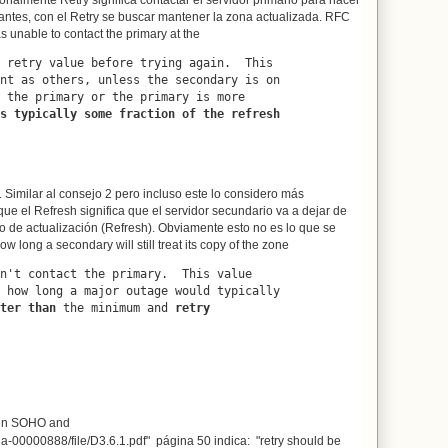
 antes, con el Retry se buscar mantener la zona actualizada. RFC
s unable to contact the primary at the
s typically some fraction of the refresh

Similar al consejo 2 pero incluso este lo considero más
ue el Refresh significa que el servidor secundario va a dejar de
o de actualización (Refresh). Obviamente esto no es lo que se
ow long a secondary will still treat its copy of the zone
ter than 
the minimum and 
retry

 in SOHO and
ria-00000888/file/D3.6.1.pdf" página 50 indica: "retry should be