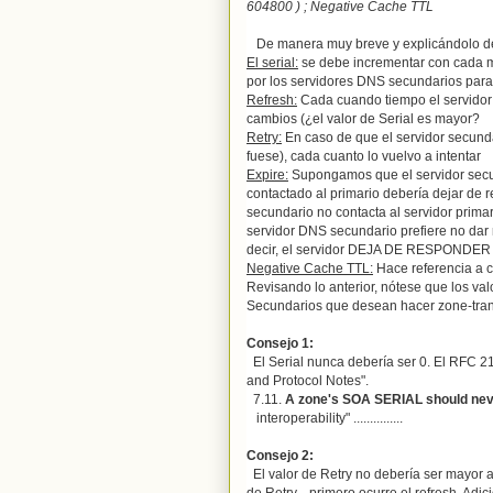
604800 )
; Negative Cache TTL
De manera muy breve y explicándolo d
El serial:
se debe incrementar con cada m
por los servidores DNS secundarios para i
Refresh:
Cada cuando tiempo el servidor D
cambios (¿el valor de Serial es mayor?
Retry:
En caso de que el servidor secunda
fuese), cada cuanto lo vuelvo a intentar
Expire:
Supongamos que el servidor secun
contactado al primario debería dejar de 
secundario no contacta al servidor prima
servidor DNS secundario prefiere no dar 
decir, el servidor DEJA DE RESPONDER
Negative Cache TTL:
Hace referencia a 
Revisando lo anterior, nótese que los va
Secundarios que desean hacer zone-tran
Consejo 1:
El Serial nunca debería ser 0. El RFC 21
and Protocol Notes".
7.11.
A zone's SOA SERIAL should neve
interoperability" ...............
Consejo 2:
El valor de Retry no debería ser mayor a
de Retry.., primero ocurre el refresh. Adi