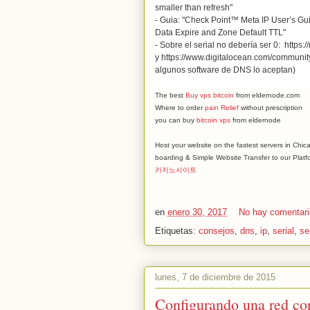
smaller than refresh"
- Guia: "
Check Point™ Meta IP User’s Gui
Data Expire and Zone Default
TTL"
- Sobre el serial no debería ser 0: http
y https://www.digitalocean.com/communit
algunos software de DNS lo aceptan)
The best
Buy vps bitcoin
from eldernode.com
Where to order
pain Relief
without prescription
you can buy
bitcoin vps
from eldernode
Host your website on the fastest servers in Ch
boarding & Simple Website Transfer to our Platf
카지노사이트
en
enero 30, 2017
No hay comentar
Etiquetas:
consejos
,
dns
,
ip
,
serial
,
se
lunes, 7 de diciembre de 2015
Configurando una red c