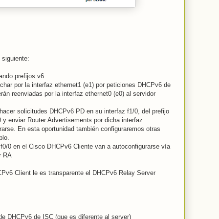
 siguiente:
ndo prefijos v6
har por la interfaz ethernet1 (e1) por peticiones DHCPv6 de
án reenviadas por la interfaz ethernet0 (e0) al servidor
acer solicitudes DHCPv6 PD en su interfaz f1/0, del prefijo
/0 y enviar Router Advertisements por dicha interfaz
urarse. En esta oportunidad también configuraremos otras
plo.
z f0/0 en el Cisco DHCPv6 Cliente van a autoconfigurarse vía
or RA
Pv6 Client le es transparente el DHCPv6 Relay Server
 de DHCPv6 de ISC (que es diferente al server)