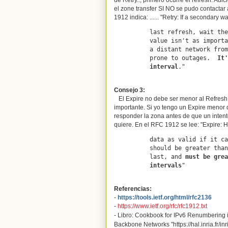
el zone transfer SI NO se pudo contactar
1912 indica: ...... "
Retry: If a secondary wa
          last refresh, wait the retry value before trying again.  This

          value isn't as important as others, unless the secondary is on

          a distant network from the primary or the primary is more

          prone to outages.  
It'
          interval
."
Consejo 3:
El Expire no debe ser menor al Refresh. 
importante. Si yo tengo un Expire menor q
responder la zona antes de que un intent
quiere. En el RFC 1912 se lee: "
Expire: H
          data as valid if it can't contact the primary.  This value

          should be greater than how long a major outage would typically

          last, and 
must be grea
          intervals
"
Referencias:
-
https://tools.ietf.org/html/rfc2136
-
https://www.ietf.org/rfc/rfc1912.txt
- Libro: Cookbook for IPv6 Renumbering
Backbone Networks "https://hal.inria.fr/in