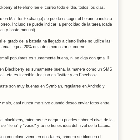
erry el telefono lee el correo todo el dia, todos los dias.
 en Mail for Exchange) se puede escoger el horario e incluso
orreo. Incluso se puede indicar la periocidad de la tarea (cada
ras y hasta manual)
el grado de la bateria ha llegado a cierto limite no utilice las
teria llega a 20% deja de sincronizar el correo.
s email populares es sumamente buena, ni se diga con gmail!!
es en Blackberry es sumamente buena, la manera como un SMS
l, etc es increible. Incluso en Twitter y en Facebook
/paste son muy buenas en Symbian, regulares en Android y
y malo, casi nunca me sirve cuando deseo enviar fotos entre
el blackberry, mientras se carga tu puedes saber el nivel de la
se "llena" y "vacio" y tu no tienes idea del nivel de la bateria.
ueo con clave viene en dos fases, primero se bloquea el