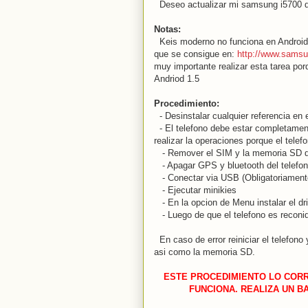
Deseo actualizar mi samsung i5700 de
Notas:
Keis moderno no funciona en Android 1
que se consigue en:
http://www.samsu
muy importante realizar esta tarea por
Andriod 1.5
Procedimiento:
- Desinstalar cualquier referencia e
- El telefono debe estar completament
realizar la operaciones porque el telef
- Remover el SIM y la memoria SD de
- Apagar GPS y bluetooth del telefo
- Conectar via USB (Obligatoriamente 
- Ejecutar minikies
- En la opcion de Menu instalar el dr
- Luego de que el telefono es reconid
En caso de error reiniciar el telefon
asi como la memoria SD.
ESTE PROCEDIMIENTO LO CORR
FUNCIONA. REALIZA UN B