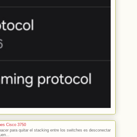
hes Cisco 3750
cer para quitar el stacking entre los switches es desconectar
uen...