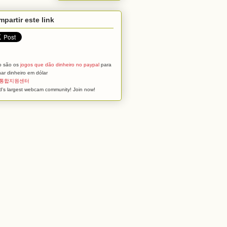
partir este link
o são os
jogos que dão dinheiro no paypal
para
ar dinheiro em dólar
통합지원센터
d's largest webcam community! Join now!