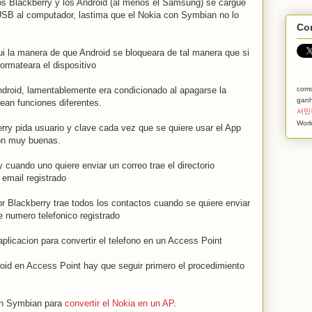
 Blackberry y los Android (al menos el Samsung) se cargue
USB al computador, lastima que el Nokia con Symbian no lo
Com
i la manera de que Android se bloqueara de tal manera que si
formateara el dispositivo
ndroid, lamentablemente era condicionado al apagarse la
com
ganh
ean funciones diferentes.
서민
Worl
ry pida usuario y clave cada vez que se quiere usar el App
son muy buenas.
 cuando uno quiere enviar un correo trae el directorio
 email registrado
or Blackberry trae todos los contactos cuando se quiere enviar
e numero telefonico registrado
plicacion para convertir el telefono en un Access Point
roid en Access Point hay que seguir primero el procedimiento
 en Symbian para
convertir el Nokia en un AP
.