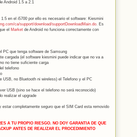
 Android 1.5 a 2.1
.5 en el i5700 por ello es necesario el software: Kiesmini
ng.com/ca/support/download/supportDownloadMain.do
. Es
que el
Market
de Android no funciona correctamente con
n el PC que tenga software de Samsung
e cargada (el software kiesmini puede indicar que no va a
ono no tiene suficiente carga
l telefono
no
USB, no Bluetooth ni wireless) el Telefono y el PC
iver USB (sino se hace el telefono no será reconocido)
o realizar el upgrade
o y estar completamente seguro que el SIM Card esta removido
ES A TU PROPIO RIESGO. NO DOY GARANTIA DE QUE
ACKUP ANTES DE REALIZAR EL PROCEDIMIENTO