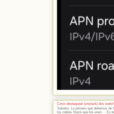
Como destaquear (unstack) dos switc
Saludos, Lo primero que debemos de ha
los cables Stack que los unen.... Es b