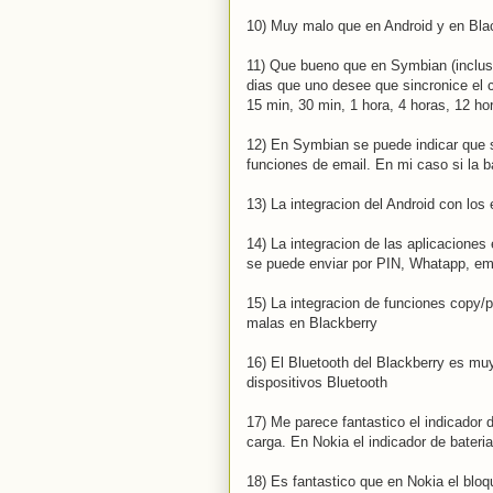
10) Muy malo que en Android y en Blackb
11) Que bueno que en Symbian (incluso
dias que uno desee que sincronice el c
15 min, 30 min, 1 hora, 4 horas, 12 ho
12) En Symbian se puede indicar que si 
funciones de email. En mi caso si la ba
13) La integracion del Android con lo
14) La integracion de las aplicacion
se puede enviar por PIN, Whatapp, emai
15) La integracion de funciones copy
malas en Blackberry
16) El Bluetooth del Blackberry es mu
dispositivos Bluetooth
17) Me parece fantastico el indicador d
carga. En Nokia el indicador de bateria 
18) Es fantastico que en Nokia el bloq