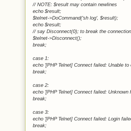
// NOTE: $result may contain newlines
echo $result;
$telnet->DoCommand('sh log', $result);
echo $result;
// say Disconnect(0); to break the connection 
$telnet->Disconnect();
break;
case 1:
echo '[PHP Telnet] Connect failed: Unable to 
break;
case 2:
echo '[PHP Telnet] Connect failed: Unknown h
break;
case 3:
echo '[PHP Telnet] Connect failed: Login faile
break;