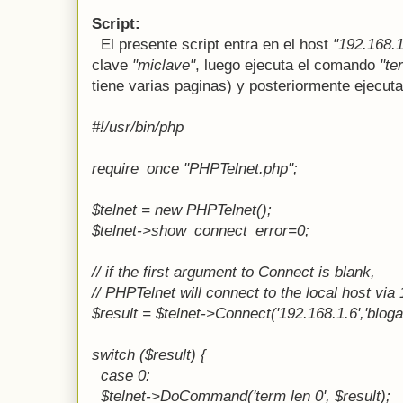
Script:
El presente script entra en el host
"192.168.1
clave
"miclave"
, luego ejecuta el comando
"te
tiene varias paginas) y posteriormente ejecu
#!/usr/bin/php
require_once "PHPTelnet.php";
$telnet = new PHPTelnet();
$telnet->show_connect_error=0;
// if the first argument to Connect is blank,
// PHPTelnet will connect to the local host via
$result = $telnet->Connect('192.168.1.6','blogal
switch ($result) {
case 0:
$telnet->DoCommand('term len 0', $result);