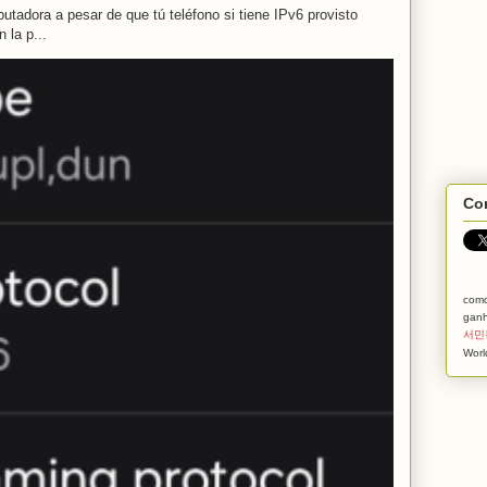
tadora a pesar de que tú teléfono si tiene IPv6 provisto
 la p...
Com
com
ganh
서민
Worl