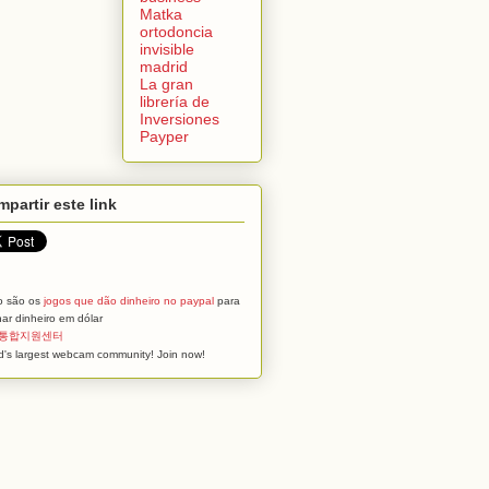
Matka
ortodoncia
invisible
madrid
La gran
librería de
Inversiones
Payper
partir este link
o são os
jogos que dão dinheiro no paypal
para
ar dinheiro em dólar
통합지원센터
d's largest webcam community! Join now!