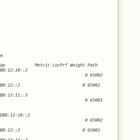
ón
op
Metric LocPrf Weight Path
B8:12:10::2
0 65002
DB8:12::2
0 65002
B8:13:11::3
0 65003
DB8:12:10::2
0 65002
DB8:12::2
0 65002