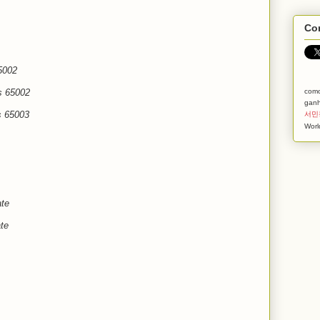
Com
5002
com
s 65002
ganh
s 65003
서민
Worl
ate
te