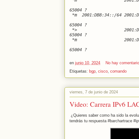
*m
2001:D
65004 ?
*m
2001:DB8:34::/64 2001:D
65004 ?
*>
2001:
65004 ?
*m
2001:D
65004 ?
en
junio 10, 2024
No hay comentari
Etiquetas:
bgp
,
cisco
,
comando
viernes, 7 de junio de 2024
Video: Carrera IPv6 LAC
¿Quieres saber como ha sido la evolu
tendrás tu respuesta #barchartrace #i