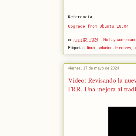
Referencia
Upgrade from Ubuntu 18.04
en
junio 02, 2024
No hay comentari
Etiquetas:
linux
,
solucion de errores
,
u
viernes, 17 de mayo de 2024
Video: Revisando la nuev
FRR. Una mejora al trad