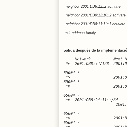
neighbor 2001:DB8:12::2 activate
neighbor 2001:DB8:12:10::2 activate
neighbor 2001:DB8:13:11::3 activate
exit-address-family
Salida después de la implementaci
Network
Next H
*m
2001:DB8::4/128
2001:D
65004 ?
*>
2001:
65004 ?
*m
2001:D
65004 ?
*m
2001:DB8:24:11::/64
2001:
65004 ?
*>
2001:
65004 ?