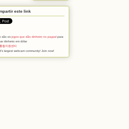
partir este link
o são os
jogos que dão dinheiro no paypal
para
ar dinheiro em dólar
통합지원센터
d's largest webcam community! Join now!