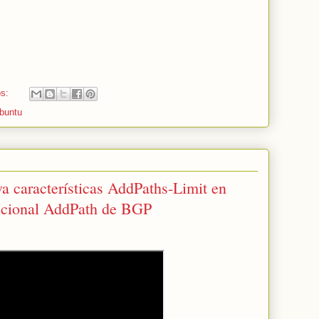
os:
buntu
a características AddPaths-Limit en
icional AddPath de BGP