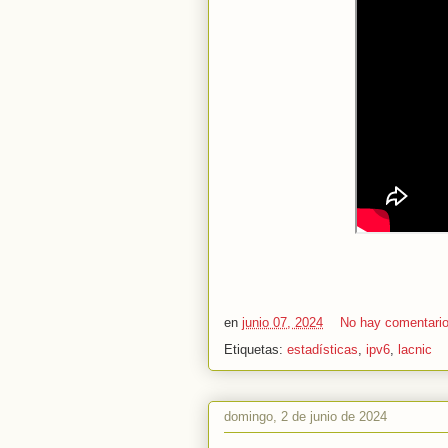
en
junio 07, 2024
No hay comentari
Etiquetas:
estadísticas
,
ipv6
,
lacnic
domingo, 2 de junio de 2024