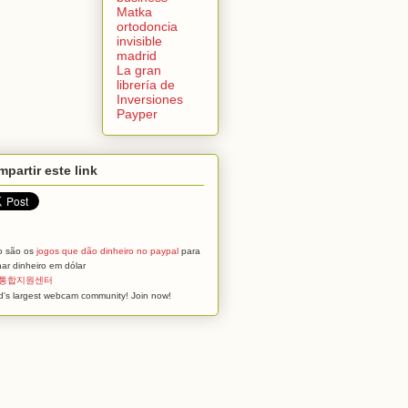
Matka
ortodoncia
invisible
madrid
La gran
librería de
Inversiones
Payper
partir este link
o são os
jogos que dão dinheiro no paypal
para
ar dinheiro em dólar
통합지원센터
d's largest webcam community! Join now!