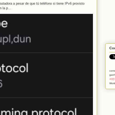
tadora a pesar de que tú teléfono si tiene IPv6 provisto
 la p...
Com
com
ganh
서민
Worl